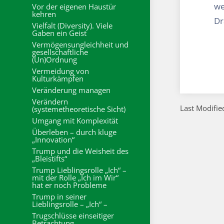
we
Vor der eigenen Haustür
kehren
Dr
Vielfalt (Diversity). Viele
Gaben ein Geist
Vermögensungleichheit und
gesellschaftliche
(Un)Ordnung
Vermeidung von
Kulturkämpfen
Veränderung managen
Verändern
Last Modified
(systemetheoretische Sicht)
Umgang mit Komplexität
Überleben – durch kluge
„Innovation“
Trump und die Weisheit des
„Bleistifts“
Trump Lieblingsrolle „Ich“ –
mit der Rolle „Ich im Wir“
hat er noch Probleme
Trump in seiner
Lieblingsrolle – „Ich“ –
Trugschlüsse einseitiger
Betrachtung