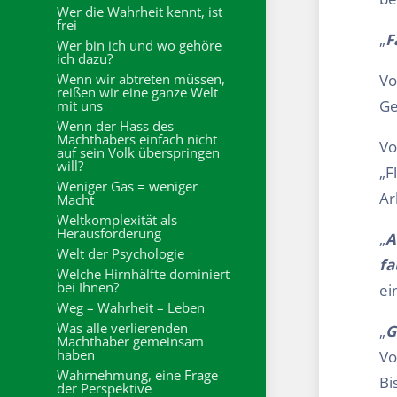
Wer die Wahrheit kennt, ist
frei
„
F
Wer bin ich und wo gehöre
ich dazu?
Wenn wir abtreten müssen,
Vo
reißen wir eine ganze Welt
Ge
mit uns
Wenn der Hass des
Machthabers einfach nicht
Vo
auf sein Volk überspringen
will?
„F
Weniger Gas = weniger
Ar
Macht
Weltkomplexität als
Herausforderung
„
A
Welt der Psychologie
fa
Welche Hirnhälfte dominiert
bei Ihnen?
ei
Weg – Wahrheit – Leben
Was alle verlierenden
„
G
Machthaber gemeinsam
haben
Vo
Wahrnehmung, eine Frage
Bi
der Perspektive