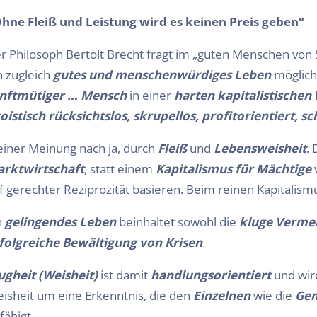
hne Fleiß und Leistung wird es keinen Preis geben“
r Philosoph Bertolt Brecht fragt im „guten Menschen von S
n zugleich
gutes und menschenwürdiges Leben
möglich 
nftmütiger … Mensch
in einer
harten
kapitalistischen
oistisch rücksichtslos, skrupellos, profitorientiert, sc
iner Meinung nach ja, durch
Fleiß
und
Lebensweisheit
.
rktwirtschaft
, statt einem
Kapitalismus für Mächtige
v
f gerechter Reziprozität basieren. Beim reinen Kapitalismus
n
gelingendes Leben
beinhaltet sowohl die
kluge Verme
folgreiche Bewältigung von Krisen
.
ugheit (Weisheit)
ist damit
handlungsorientiert
und wir
isheit um eine Erkenntnis, die den
Einzelnen
wie die
Gem
fähigt.