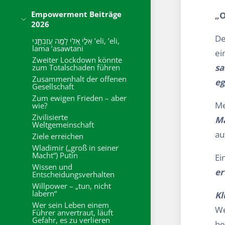
Empowerment Beiträge
„O
2026
De
אֵלִ֣י אֵ֭לִי לָמָ֣ה עֲזַבְתָּ֑נִי ’eli, ’eli,
lama ‘asawtani
ei
Zweiter Lockdown könnte
sa
zum Totalschaden führen
Zusammenhalt der offenen
eg
Gesellschaft
Zum ewigen Frieden – aber
Me
wie?
Zivilisierte
Ma
Weltgemeinschaft
au
Ziele erreichen
Wladimir („groß in seiner
Macht“) Putin
Ei
Wissen und
er
Entscheidungsverhalten
Willpower – „tun, nicht
labern“
Kl
Wer sein Leben einem
We
Führer anvertraut, läuft
Gefahr, es zu verlieren
be