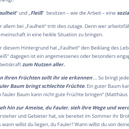
aulheit
“ und „
Fleiß
“ besitzen – wie die Arbeit – eine
sozi
r allem bei „Faulheit“ tritt dies zutage. Denn wer arbeitsfähi
meinschaft in eine heikle Situation zu bringen.
r diesem Hintergrund hat „Faulheit“ den Beiklang des Le
leiß“ dagegen ist ein angemessenes oder besonders engag
beitskraft
zum Nutzen aller.
n ihren Früchten sollt ihr sie erkennen
… So bringt jed
uler Baum bringt schlechte Früchte
. Ein guter Baum ka
n fauler Baum kann nicht gute Früchte bringen“ (Matthäus 
eh hin zur Ameise, du Fauler
,
sieh ihre Wege und wer
rsteher und Gebieter hat, sie bereitet im Sommer ihr Brot
s wann willst du liegen, du Fauler? Wann willst du von dein