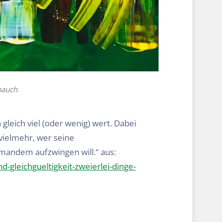
bauch
 gleich viel (oder wenig) wert. Dabei
 vielmehr, wer seine
emandem aufzwingen will.“ aus:
d-gleichgueltigkeit-zweierlei-dinge-