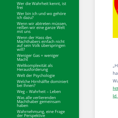
Wer die Wahrheit kennt, ist
frei
Wer bin ich und wo gehöre
ich dazu?
Wenn wir abtreten müssen,
reißen wir eine ganze Welt
mit uns
Wenn der Hass des
Machthabers einfach nicht
auf sein Volk überspringen
will?
Weniger Gas = weniger
Macht
„H
Weltkomplexität als
Herausforderung
ha
Welt der Psychologie
Wa
Welche Hirnhälfte dominiert
bei Ihnen?
ht
Weg – Wahrheit – Leben
ld
Was alle verlierenden
Machthaber gemeinsam
haben
Wahrnehmung, eine Frage
der Perspektive