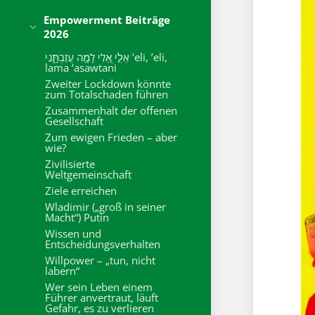
Empowerment Beiträge
2026
אֵלִ֣י אֵ֭לִי לָמָ֣ה עֲזַבְתָּ֑נִי ’eli, ’eli,
lama ‘asawtani
Zweiter Lockdown könnte
zum Totalschaden führen
Zusammenhalt der offenen
Gesellschaft
Zum ewigen Frieden – aber
wie?
Zivilisierte
Weltgemeinschaft
Ziele erreichen
Wladimir („groß in seiner
Macht“) Putin
Wissen und
Entscheidungsverhalten
Willpower – „tun, nicht
labern“
Wer sein Leben einem
Führer anvertraut, läuft
Gefahr, es zu verlieren