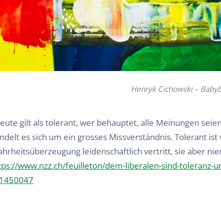
Henryk Cichowski – Baby
eute gilt als tolerant, wer behauptet, alle Meinungen seien
ndelt es sich um ein grosses Missverständnis. Tolerant ist
hrheitsüberzeugung leidenschaftlich vertritt, sie aber ni
tps://www.nzz.ch/feuilleton/dem-liberalen-sind-toleranz-un
.1450047