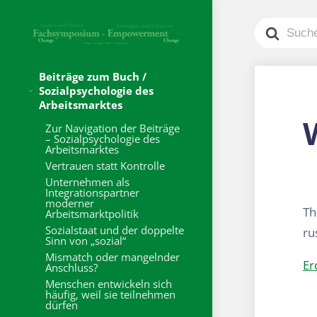
Search
For
Beiträge zum Buch /
Sozialpsychologie des
Arbeitsmarktes
Zur Navigation der Beiträge
– Sozialpsychologie des
Arbeitsmarktes
Vertrauen statt Kontrolle
Unternehmen als
Integrationspartner
moderner
Th
Arbeitsmarktpolitik
Sozialstaat und der doppelte
ru
Sinn von „sozial“
Mismatch oder mangelnder
Er
Anschluss?
Menschen entwickeln sich
häufig, weil sie teilnehmen
dürfen