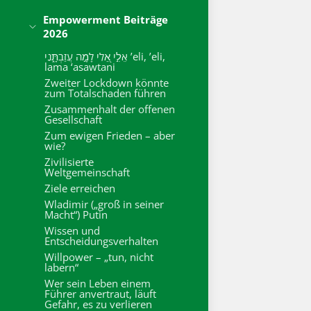
Empowerment Beiträge
2026
אֵלִ֣י אֵ֭לִי לָמָ֣ה עֲזַבְתָּ֑נִי ’eli, ’eli,
lama ‘asawtani
Zweiter Lockdown könnte
zum Totalschaden führen
Zusammenhalt der offenen
Gesellschaft
Zum ewigen Frieden – aber
wie?
Zivilisierte
Weltgemeinschaft
Ziele erreichen
Wladimir („groß in seiner
Macht“) Putin
Wissen und
Entscheidungsverhalten
Willpower – „tun, nicht
labern“
Wer sein Leben einem
Führer anvertraut, läuft
Gefahr, es zu verlieren