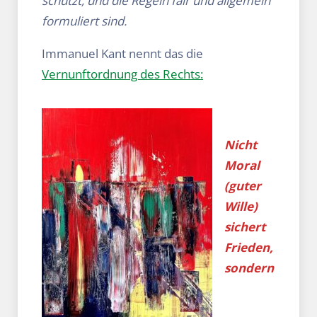
schützt, und die Regeln fair und allgemein
formuliert sind.
Immanuel Kant nennt das die
Vernunftordnung des Rechts:
Nicht
Moral
(guter
Wille)
sichert
Frieden,
sondern