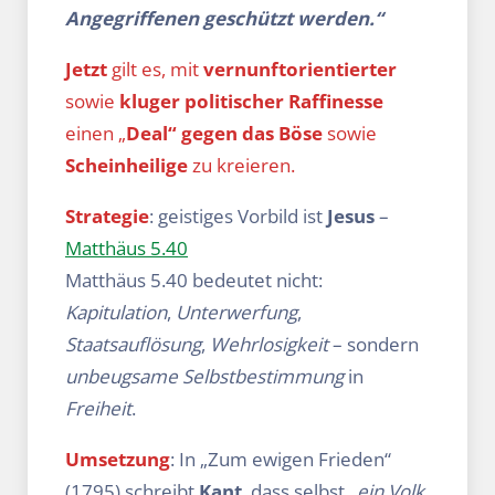
Angegriffenen geschützt werden.“
Jetzt
gilt es, mit
vernunftorientierter
sowie
kluger politischer Raffinesse
einen „
Deal“ gegen das Böse
sowie
Scheinheilige
zu kreieren.
Strategie
: geistiges Vorbild ist
Jesus
–
Matthäus 5.40
Matthäus 5.40 bedeutet nicht:
Kapitulation
,
Unterwerfung
,
Staatsauflösung
,
Wehrlosigkeit
– sondern
unbeugsame
Selbstbestimmung
in
Freiheit
.
Umsetzung
: In „Zum ewigen Frieden“
(1795) schreibt
Kant
, dass selbst
„ein Volk