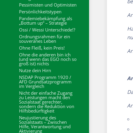
be
Pessimisten und Optimisten
Persönlichkeitstypen
Ar
Pandemiebekämpfung als
„Bottum up“ – Strategie
Ha
Ossi / Wessi Unterschiede!?
Ordnungsrahmen für ein
nu
souveränes Leben
Ohne Fleiß, kein Preis!
Ar
Ohne die anderen bin ich
(und wenn das EGO noch so
groß ist) nichts
Nutze dein Hirn
NSDAP Programm 1920 /
Ar
AFD Grundsatzprogramm
im Vergleich
Da
Nicht der einfache Zugang
zu Leistungen macht den
Sozialstaat gerechter,
Ar
sondern die Reduktion von
Hilfsbedürftigkeit
Neujustierung des
Sozialstaats – Zwischen
Hilfe, Verantwortung und
Aktivierung