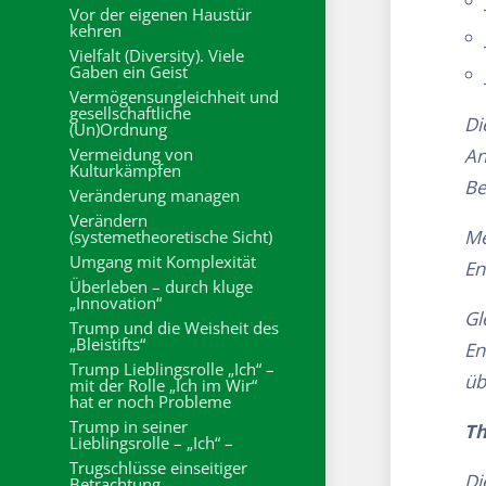
Vor der eigenen Haustür
kehren
Vielfalt (Diversity). Viele
Gaben ein Geist
Vermögensungleichheit und
gesellschaftliche
Di
(Un)Ordnung
Vermeidung von
An
Kulturkämpfen
Be
Veränderung managen
Verändern
Me
(systemetheoretische Sicht)
Umgang mit Komplexität
En
Überleben – durch kluge
„Innovation“
Gl
Trump und die Weisheit des
„Bleistifts“
En
Trump Lieblingsrolle „Ich“ –
üb
mit der Rolle „Ich im Wir“
hat er noch Probleme
Trump in seiner
Th
Lieblingsrolle – „Ich“ –
Trugschlüsse einseitiger
Di
Betrachtung