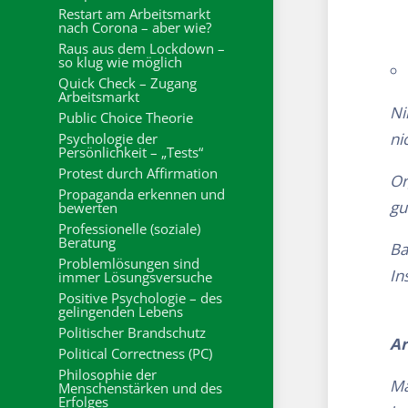
Restart am Arbeitsmarkt
nach Corona – aber wie?
Raus aus dem Lockdown –
so klug wie möglich
Quick Check – Zugang
Arbeitsmarkt
Ni
Public Choice Theorie
ni
Psychologie der
Persönlichkeit – „Tests“
Protest durch Affirmation
Or
Propaganda erkennen und
gu
bewerten
Professionelle (soziale)
Beratung
Ba
Problemlösungen sind
In
immer Lösungsversuche
Positive Psychologie – des
gelingenden Lebens
Politischer Brandschutz
Ar
Political Correctness (PC)
Philosophie der
Ma
Menschenstärken und des
Erfolges