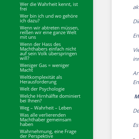
Wer die Wahrheit kennt, ist
ak
frei
Wer bin ich und wo gehöre
ich dazu?
Di
Wenn wir abtreten müssen,
reißen wir eine ganze Welt
En
mit uns
Wenn der Hass des
Machthabers einfach nicht
Vi
auf sein Volk überspringen
will?
in
Weniger Gas = weniger
Macht
Ar
Weltkomplexität als
Herausforderung
En
Welt der Psychologie
Welche Hirnhälfte dominiert
M
bei Ihnen?
Weg – Wahrheit – Leben
De
Was alle verlierenden
Machthaber gemeinsam
haben
Es
Wahrnehmung, eine Frage
der Perspektive