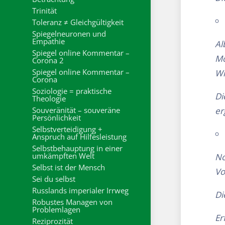
Trinität
Toleranz ≠ Gleichgültigkeit
Spiegelneuronen und
Empathie
Al
Spiegel online Kommentar –
Mo
Corona 2
Spiegel online Kommentar –
Wi
Corona
Soziologie = praktische
Di
Theologie
Souveränität – souveräne
er
Persönlichkeit
Selbstverteidigung +
Anspruch auf Hilfesleistung
Selbstbehauptung in einer
umkämpften Welt
No
Selbst ist der Mensch
Vo
Sei du selbst
Russlands imperialer Irrweg
Di
Robustes Managen von
Problemlagen
Er
Reziprozität