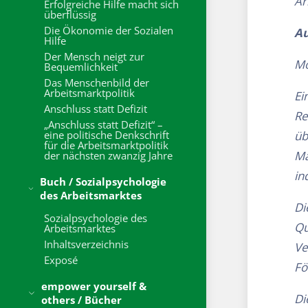
Ar
Erfolgreiche Hilfe macht sich
überflüssig
Die Ökonomie der Sozialen
A
Hilfe
Der Mensch neigt zur
Mo
Bequemlichkeit
Das Menschenbild der
Arbeitsmarktpolitik
Ei
Anschluss statt Defizit
Re
„Anschluss statt Defizit“ –
eine politische Denkschrift
üb
für die Arbeitsmarktpolitik
Ma
der nächsten zwanzig Jahre
in
Buch / Sozialpsychologie
des Arbeitsmarktes
Di
Sozialpsychologie des
Qu
Arbeitsmarktes
Inhaltsverzeichnis
Ve
Exposé
Fö
empower yourself &
Di
others / Bücher