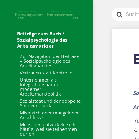
Search
For
Beiträge zum Buch /
Sozialpsychologie des
Arbeitsmarktes
Zur Navigation der Beiträge
– Sozialpsychologie des
Arbeitsmarktes
Vertrauen statt Kontrolle
Unternehmen als
Integrationspartner
moderner
So
Arbeitsmarktpolitik
Sozialstaat und der doppelte
Sinn von „sozial“
An
Mismatch oder mangelnder
Anschluss?
Di
Menschen entwickeln sich
häufig, weil sie teilnehmen
Sc
dürfen