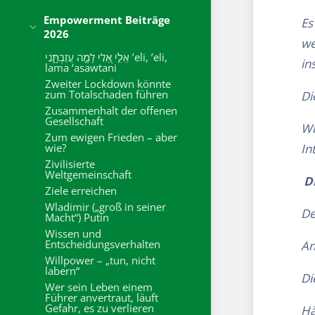
Empowerment Beiträge
Es
2026
we
אֵלִ֣י אֵ֭לִי לָמָ֣ה עֲזַבְתָּ֑נִי ’eli, ’eli,
in
lama ‘asawtani
Zweiter Lockdown könnte
zum Totalschaden führen
Di
Zusammenhalt der offenen
Gesellschaft
Wi
Zum ewigen Frieden – aber
wie?
In
Zivilisierte
Weltgemeinschaft
D
Ziele erreichen
Wladimir („groß in seiner
De
Macht“) Putin
Wissen und
Entscheidungsverhalten
An
Willpower – „tun, nicht
labern“
Di
Wer sein Leben einem
Führer anvertraut, läuft
Gefahr, es zu verlieren
Hä