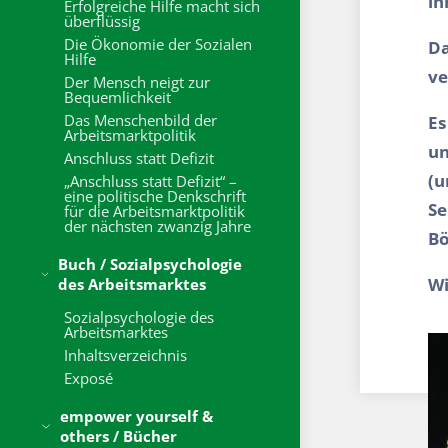
ih
Erfolgreiche Hilfe macht sich
überflüssig
Die Ökonomie der Sozialen
Da
Hilfe
ve
Der Mensch neigt zur
Bequemlichkeit
Das Menschenbild der
Es
Arbeitsmarktpolitik
un
Anschluss statt Defizit
(u
„Anschluss statt Defizit“ –
eine politische Denkschrift
Se
für die Arbeitsmarktpolitik
der nächsten zwanzig Jahre
Bö
Buch / Sozialpsychologie
Wi
des Arbeitsmarktes
Sozialpsychologie des
Arbeitsmarktes
Inhaltsverzeichnis
Exposé
empower yourself &
others / Bücher