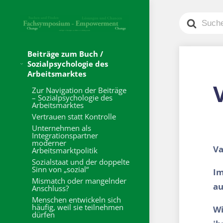
Search
For
Beiträge zum Buch /
Sozialpsychologie des
Arbeitsmarktes
Zur Navigation der Beiträge
– Sozialpsychologie des
Arbeitsmarktes
Vertrauen statt Kontrolle
Unternehmen als
Integrationspartner
moderner
Va
Arbeitsmarktpolitik
Sozialstaat und der doppelte
Sinn von „sozial“
Im
Mismatch oder mangelnder
au
Anschluss?
Menschen entwickeln sich
häufig, weil sie teilnehmen
Wi
dürfen