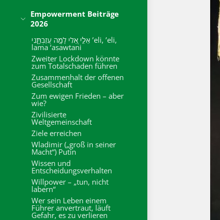
Empowerment Beiträge
2026
אֵלִ֣י אֵ֭לִי לָמָ֣ה עֲזַבְתָּ֑נִי ’eli, ’eli,
lama ‘asawtani
Zweiter Lockdown könnte
zum Totalschaden führen
Zusammenhalt der offenen
Gesellschaft
Zum ewigen Frieden – aber
wie?
Zivilisierte
Weltgemeinschaft
Ziele erreichen
Wladimir („groß in seiner
Macht“) Putin
Wissen und
Entscheidungsverhalten
Willpower – „tun, nicht
labern“
Wer sein Leben einem
Führer anvertraut, läuft
Gefahr, es zu verlieren