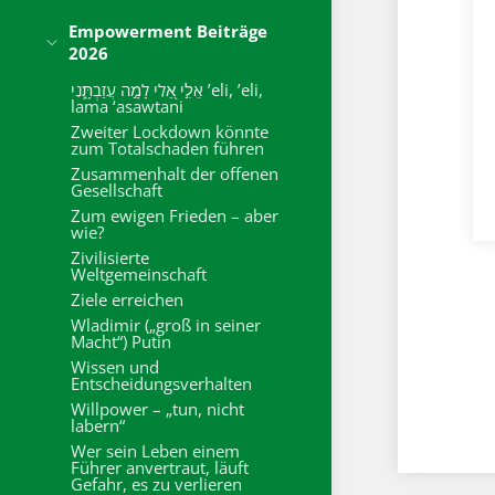
Empowerment Beiträge
2026
אֵלִ֣י אֵ֭לִי לָמָ֣ה עֲזַבְתָּ֑נִי ’eli, ’eli,
lama ‘asawtani
Zweiter Lockdown könnte
zum Totalschaden führen
Zusammenhalt der offenen
Gesellschaft
Zum ewigen Frieden – aber
wie?
Zivilisierte
Weltgemeinschaft
Ziele erreichen
Wladimir („groß in seiner
Macht“) Putin
Wissen und
Entscheidungsverhalten
Willpower – „tun, nicht
labern“
Wer sein Leben einem
Führer anvertraut, läuft
Gefahr, es zu verlieren