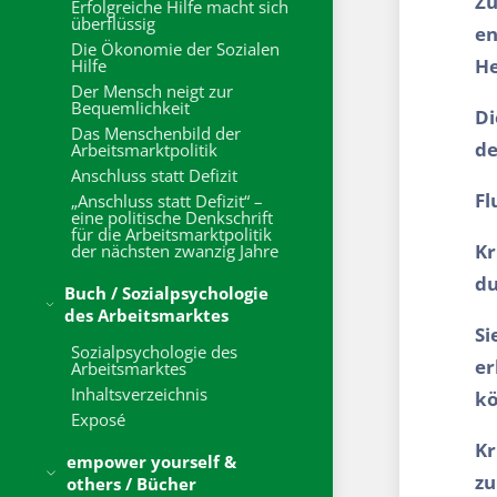
Zu
Erfolgreiche Hilfe macht sich
überflüssig
en
Die Ökonomie der Sozialen
He
Hilfe
Der Mensch neigt zur
Bequemlichkeit
Di
Das Menschenbild der
de
Arbeitsmarktpolitik
Anschluss statt Defizit
Fl
„Anschluss statt Defizit“ –
eine politische Denkschrift
für die Arbeitsmarktpolitik
Kr
der nächsten zwanzig Jahre
du
Buch / Sozialpsychologie
des Arbeitsmarktes
Si
Sozialpsychologie des
er
Arbeitsmarktes
Inhaltsverzeichnis
kö
Exposé
Kr
empower yourself &
zu
others / Bücher