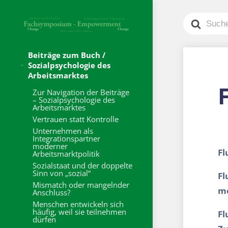
Search
For
Beiträge zum Buch /
Sozialpsychologie des
Arbeitsmarktes
F
Zur Navigation der Beiträge
– Sozialpsychologie des
Arbeitsmarktes
Vertrauen statt Kontrolle
Unternehmen als
Integrationspartner
moderner
Fl
Arbeitsmarktpolitik
Sozialstaat und der doppelte
Sinn von „sozial“
Fl
Mismatch oder mangelnder
me
Anschluss?
Menschen entwickeln sich
häufig, weil sie teilnehmen
Fl
dürfen