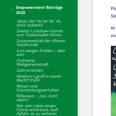
Empowerment Beiträge
Fl
2026
Si
אֵלִ֣י אֵ֭לִי לָמָ֣ה עֲזַבְתָּ֑נִי ’eli, ’eli,
lama ‘asawtani
Kr
Zweiter Lockdown könnte
zum Totalschaden führen
z
Zusammenhalt der offenen
Gesellschaft
Zum ewigen Frieden – aber
wie?
Zivilisierte
Weltgemeinschaft
Ziele erreichen
Wladimir („groß in seiner
Macht“) Putin
Wissen und
Entscheidungsverhalten
Willpower – „tun, nicht
labern“
Wer sein Leben einem
Führer anvertraut, läuft
Gefahr, es zu verlieren